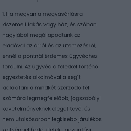
1. Ha megvan a megvásárlásra
kiszemelt lakás vagy ház, és szóban
nagyjából megállapodtunk az
eladóval az árról és az ütemezésről,
ennél a pontnál érdemes ügyvédhez
fordulni. Az ügyvéd a felekkel történő
egyeztetés alkalmával a segít
kialakítani a mindkét szerződő fél
számára legmegfelelőbb, jogszabályi
követelményeknek eleget tévő, és
nem utolsósorban legkisebb járulékos
költséggel (adó, illeték, igazgatási