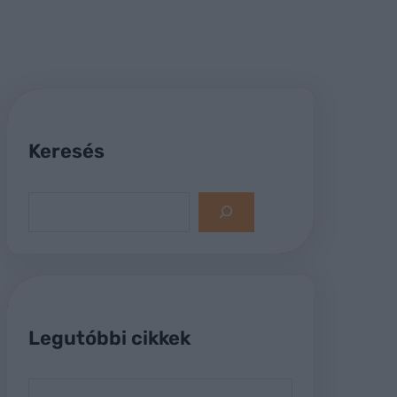
Keresés
S
e
a
r
c
h
Legutóbbi cikkek