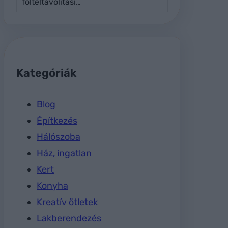
folteltávolítási…
Kategóriák
Blog
Építkezés
Hálószoba
Ház, ingatlan
Kert
Konyha
Kreatív ötletek
Lakberendezés