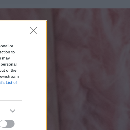
sonal or
ection to
ou may
 personal
out of the
 downstream
B’s List of