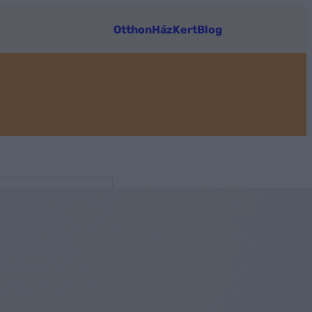
Otthon
Ház
Kert
Blog