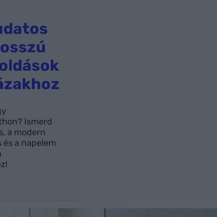
udatos
Hosszú
oldások
házakhoz
gy
tthon? Ismerd
s, a modern
s és a napelem
a
z!