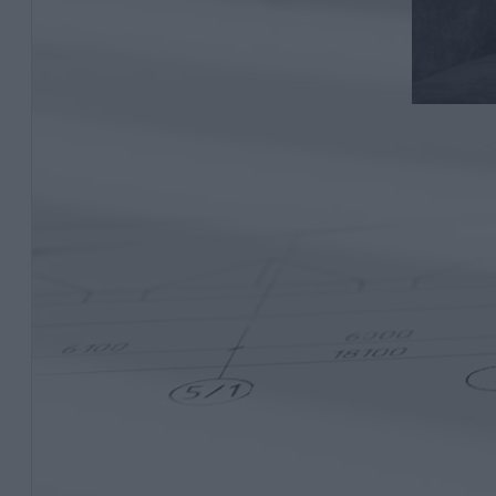
A n
Íg
sz
él
Hogya
szöve
ápolás
profe
előny