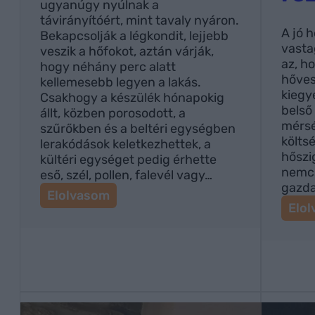
ugyanúgy nyúlnak a
távirányítóért, mint tavaly nyáron.
A jó 
Bekapcsolják a légkondit, lejjebb
vasta
veszik a hőfokot, aztán várják,
az, h
hogy néhány perc alatt
hőves
kellemesebb legyen a lakás.
kiegy
Csakhogy a készülék hónapokig
belső
állt, közben porosodott, a
mérsé
szűrőkben és a beltéri egységben
költs
lerakódások keletkezhettek, a
hőszi
kültéri egységet pedig érhette
nemc
eső, szél, pollen, falevél vagy…
gazda
:
Elolvasom
Elo
M
i
é
r
t
n
e