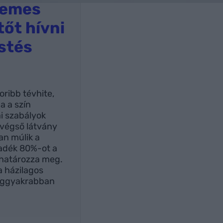
demes
őt hívni
estés
oribb tévhite,
a a szín
ai szabályok
 végső látvány
n múlik a
adék 80%-ot a
 határozza meg.
a házilagos
leggyakrabban