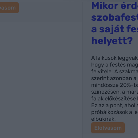
Mikor ér
:
lvasom
A
szobafest
n
a saját f
a
p
helyett?
p
a
l
A laikusok leggyak
i
hogy a festés mag
l
felvitele. A szakm
e
szerint azonban a
l
mindössze 20%-ba
k
színezésen, a mar
e
falak előkészítése
:
Ez az a pont, ahol 
Í
próbálkozások a 
g
elbuknak.
y
:
Elolvasom
ó
M
v