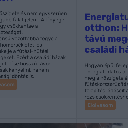
hőszigetelés nem egyszerűen
Energiat
gabb falat jelent. A lényege
otthon: 
ogy csökkentse a
zteséget,
távú meg
ensúlyozottabbá tegye a
 hőmérsékletet, és
családi 
kelje a fűtési-hűtési
égeket. Ezért a családi házak
getelése hosszú távon
Hogyan épül fel e
sak kényelmi, hanem
energiatudatos o
sági döntés is.
meg a hőszigetelé
:
fűtéskorszerűsíté
lvasom
C
telepítés lépéseit 
s
rezsicsökkentéshe
a
:
Elolvasom
l
E
á
n
d
e