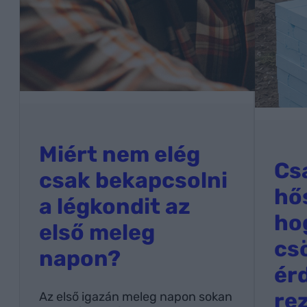
o
k
?
Miért nem elég
Cs
csak bekapcsolni
hő
a légkondit az
ho
első meleg
cs
napon?
ér
re
Az első igazán meleg napon sokan