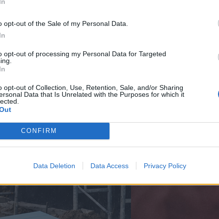
ő
In
e
t
t
h
o opt-out of the Sale of my Personal Data.
t
í
a
In
v
r
n
to opt-out of processing my Personal Data for Targeted
t
ing.
i
a
In
a
m
s
o opt-out of Collection, Use, Retention, Sale, and/or Sharing
á
ersonal Data that Is Unrelated with the Purposes for which it
a
t
lected.
j
Out
á
t
CONFIRM
f
e
s
Data Deletion
Data Access
Privacy Policy
t
é
s
h
e