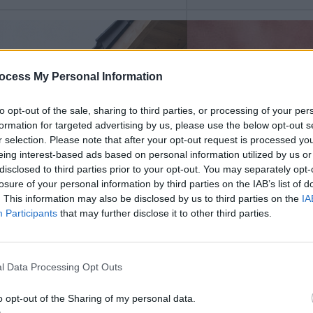
i
d
k
m
o
e
r
g
é
a
ocess My Personal Information
r
s
d
z
to opt-out of the sale, sharing to third parties, or processing of your per
e
ö
formation for targeted advertising by us, please use the below opt-out s
m
v
r selection. Please note that after your opt-out request is processed y
e
e
eing interest-based ads based on personal information utilized by us or
s
t
disclosed to third parties prior to your opt-out. You may separately opt-
s
b
losure of your personal information by third parties on the IAB’s list of
z
ú
. This information may also be disclosed by us to third parties on the
IA
o
t
Participants
that may further disclose it to other third parties.
b
o
a
r
f
o
e
l Data Processing Opt Outs
k
s
é
t
o opt-out of the Sharing of my personal data.
l