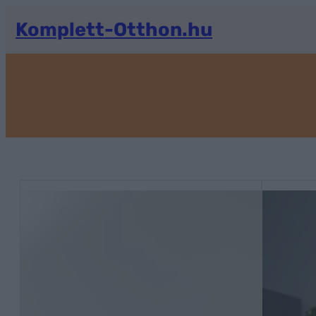
Ugrás
a
Komplett-Otthon.hu
tartalomhoz