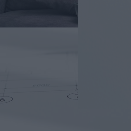
appali lelke:
y óvd meg a
övetbútorok
ettartamát
n tartható fitten és tisztán a
tkanapé? Mindennapi
, folteltávolítási kisokos és a
sszionális mélytisztítás
ei.