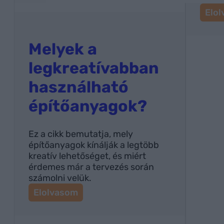
Elo
Melyek a
legkreatívabban
használható
építőanyagok?
Ez a cikk bemutatja, mely
építőanyagok kínálják a legtöbb
kreatív lehetőséget, és miért
érdemes már a tervezés során
számolni velük.
:
Elolvasom
M
e