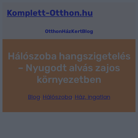
Ugrás
a
Komplett-Otthon.hu
tartalomhoz
Otthon
Ház
Kert
Blog
Hálószoba hangszigetelés
– Nyugodt alvás zajos
környezetben
Blog
, 
Hálószoba
, 
Ház, ingatlan