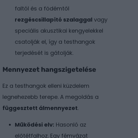
faltól és a födémtől
rezgéscsillapító szalaggal
vagy
speciális akusztikai kengyelekkel
csatolják el, így a testhangok
terjedését is gátolják.
Mennyezet hangszigetelése
Ez a testhangok elleni küzdelem
legnehezebb terepe. A megoldás a
függesztett álmennyezet
.
Működési elv:
Hasonló az
előtétfalhoz. Egy fémvázat