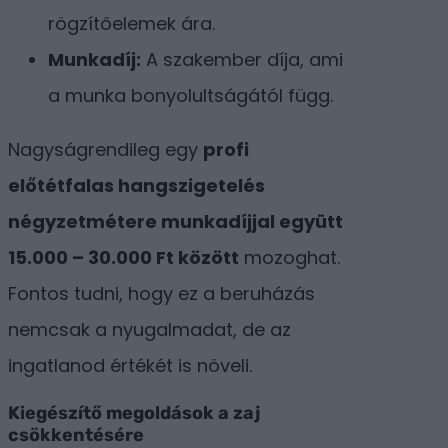
rögzítőelemek ára.
Munkadíj:
A szakember díja, ami
a munka bonyolultságától függ.
Nagyságrendileg egy
profi
előtétfalas hangszigetelés
négyzetmétere munkadíjjal együtt
15.000 – 30.000 Ft között
mozoghat.
Fontos tudni, hogy ez a beruházás
nemcsak a nyugalmadat, de az
ingatlanod értékét is növeli.
Kiegészítő megoldások a zaj
csökkentésére