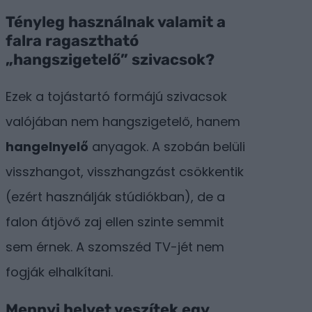
Tényleg használnak valamit a
falra ragasztható
„hangszigetelő” szivacsok?
Ezek a tojástartó formájú szivacsok
valójában nem hangszigetelő, hanem
hangelnyelő
anyagok. A szobán belüli
visszhangot, visszhangzást csökkentik
(ezért használják stúdiókban), de a
falon átjövő zaj ellen szinte semmit
sem érnek. A szomszéd TV-jét nem
fogják elhalkítani.
Mennyi helyet veszítek egy