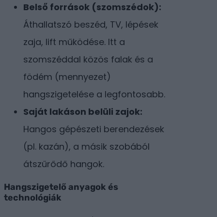
Belső források (szomszédok):
Áthallatszó beszéd, TV, lépések
zaja, lift működése. Itt a
szomszéddal közös falak és a
födém (mennyezet)
hangszigetelése a legfontosabb.
Saját lakáson belüli zajok:
Hangos gépészeti berendezések
(pl. kazán), a másik szobából
átszűrődő hangok.
Hangszigetelő anyagok és
technológiák