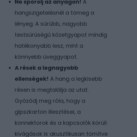
Ne spórolj az anyagon!
A
hangszigetelésnél a tömeg a
lényeg. A sűrűbb, nagyobb
testsűrűségű kőzetgyapot mindig
hatékonyabb lesz, mint a
könnyebb üveggyapot.
A rések a legnagyobb
ellenségek!
A hang a legkisebb
résen is megtalálja az utat.
Győződj meg róla, hogy a
gipszkarton illesztései, a
konnektorok és a kapcsolók körüli
kivágások is akusztikusan tömítve