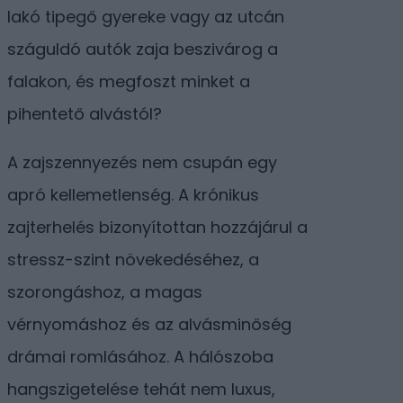
lakó tipegő gyereke vagy az utcán
száguldó autók zaja beszivárog a
falakon, és megfoszt minket a
pihentető alvástól?
A zajszennyezés nem csupán egy
apró kellemetlenség. A krónikus
zajterhelés bizonyítottan hozzájárul a
stressz-szint növekedéséhez, a
szorongáshoz, a magas
vérnyomáshoz és az alvásminőség
drámai romlásához. A hálószoba
hangszigetelése tehát nem luxus,