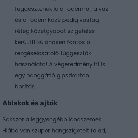
függesztenek le a födémről, a váz
és a födém közé pedig vastag
réteg kőzetgyapot szigetelés
kerül. Itt különösen fontos a
rezgéselcsatoló függesztők
használata! A végeredmény itt is
egy hanggátló gipszkarton
borítás.
Ablakok és ajtók
Sokszor a leggyengébb láncszemek.
Hiába van szuper hangszigetelt falad,