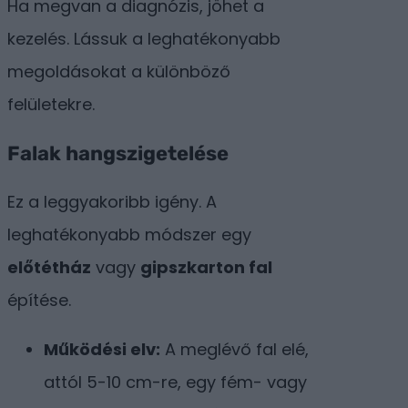
Ha megvan a diagnózis, jöhet a
kezelés. Lássuk a leghatékonyabb
megoldásokat a különböző
felületekre.
Falak hangszigetelése
Ez a leggyakoribb igény. A
leghatékonyabb módszer egy
előtétház
vagy
gipszkarton fal
építése.
Működési elv:
A meglévő fal elé,
attól 5-10 cm-re, egy fém- vagy