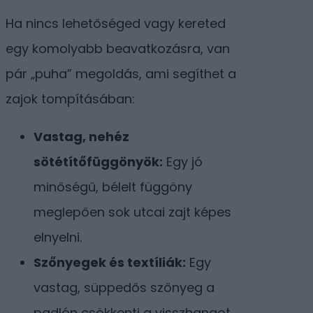
Ha nincs lehetőséged vagy kereted
egy komolyabb beavatkozásra, van
pár „puha” megoldás, ami segíthet a
zajok tompításában:
Vastag, nehéz
sötétítőfüggönyök:
Egy jó
minőségű, bélelt függöny
meglepően sok utcai zajt képes
elnyelni.
Szőnyegek és textíliák:
Egy
vastag, süppedős szőnyeg a
padlón csökkenti a visszhangot