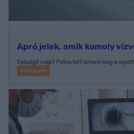
Apró jelek, amik komoly víz
Csöpögő csap? Foltos fal? Ismerd meg a rejtett v
:
Elolvasom
A
p
r
ó
j
e
l
e
k