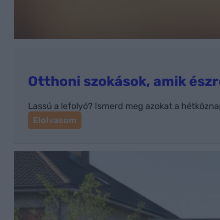
l
m
a
z
h
a
t
Otthoni szokások, amik ész
ó
s
á
Lassú a lefolyó? Ismerd meg azokat a hétköznapi
g
:
Elolvasom
O
t
t
h
o
n
i
s
z