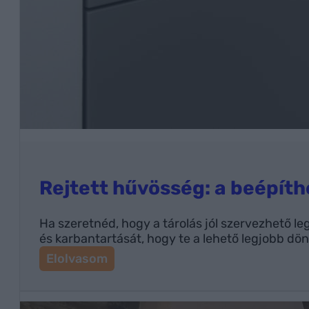
Rejtett hűvösség: a beépíth
Ha szeretnéd, hogy a tárolás jól szervezhető l
és karbantartását, hogy te a lehető legjobb d
:
Elolvasom
R
e
j