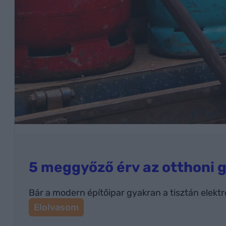
5 meggyőző érv az otthoni 
Bár a modern építőipar gyakran a tisztán elek
:
Elolvasom
5