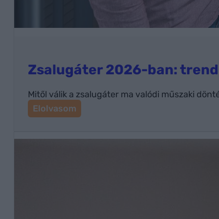
e
n
?
Zsalugáter 2026-ban: trende
Mitől válik a zsalugáter ma valódi műszaki dö
:
Elolvasom
Z
s
a
l
u
g
á
t
e
r