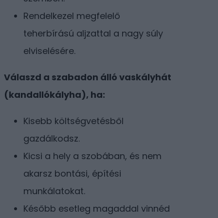
Rendelkezel megfelelő
teherbírású aljzattal a nagy súly
elviselésére.
Válaszd a szabadon álló vaskályhát
(kandallókályha), ha:
Kisebb költségvetésből
gazdálkodsz.
Kicsi a hely a szobában, és nem
akarsz bontási, építési
munkálatokat.
Később esetleg magaddal vinnéd