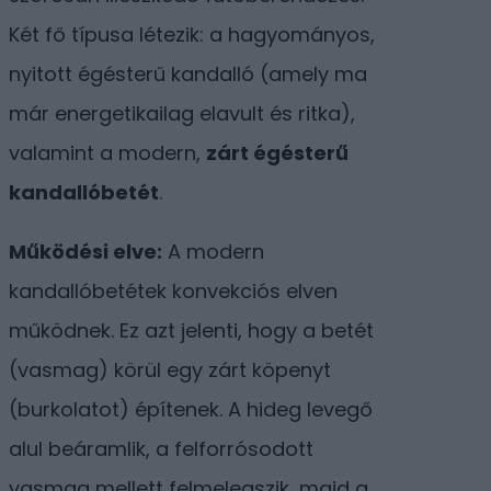
Két fő típusa létezik: a hagyományos,
nyitott égésterű kandalló (amely ma
már energetikailag elavult és ritka),
valamint a modern,
zárt égésterű
kandallóbetét
.
Működési elve:
A modern
kandallóbetétek konvekciós elven
működnek. Ez azt jelenti, hogy a betét
(vasmag) körül egy zárt köpenyt
(burkolatot) építenek. A hideg levegő
alul beáramlik, a felforrósodott
vasmag mellett felmelegszik, majd a