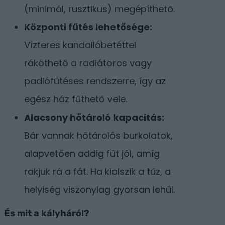
(minimál, rusztikus) megépíthető.
Központi fűtés lehetősége:
Vízteres kandallóbetéttel
ráköthető a radiátoros vagy
padlófűtéses rendszerre, így az
egész ház fűthető vele.
Alacsony hőtároló kapacitás:
Bár vannak hőtárolós burkolatok,
alapvetően addig fűt jól, amíg
rakjuk rá a fát. Ha kialszik a tűz, a
helyiség viszonylag gyorsan lehűl.
És mit a kályháról?