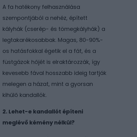
A fa hatékony felhasználása
szempontjából a nehéz, épített
kályhák (cserép- és tömegkályhák) a
legtakarékosabbak. Magas, 80-90%-
os hatásfokkal égetik el a fát, és a
füstgázok hőjét is elraktározzák, így
kevesebb fával hosszabb ideig tartják
melegen a házat, mint a gyorsan
kihűlő kandallók.
2. Lehet-e kandallót építeni
meglévő kémény nélkül?