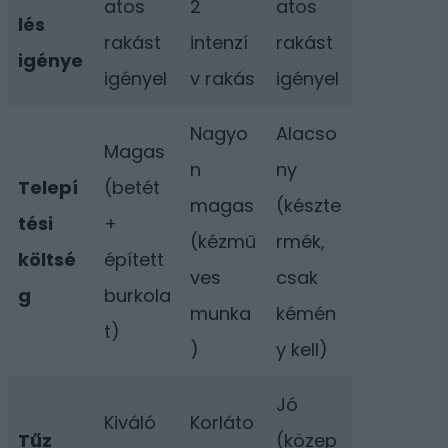
atos
2
atos
lés
rakást
intenzí
rakást
igénye
igényel
v rakás
igényel
Nagyo
Alacso
Magas
n
ny
Telepí
(betét
magas
(készte
tési
+
(kézmű
rmék,
költsé
épített
ves
csak
g
burkola
munka
kémén
t)
)
y kell)
Jó
Kiváló
Korláto
Tűz
(közep