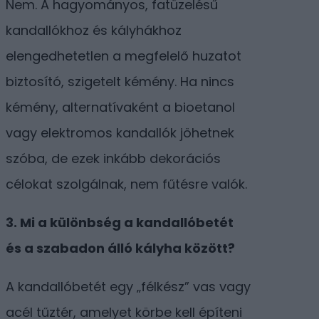
Nem. A hagyományos, fatüzelésű
kandallókhoz és kályhákhoz
elengedhetetlen a megfelelő huzatot
biztosító, szigetelt kémény. Ha nincs
kémény, alternatívaként a bioetanol
vagy elektromos kandallók jöhetnek
szóba, de ezek inkább dekorációs
célokat szolgálnak, nem fűtésre valók.
3. Mi a különbség a kandallóbetét
és a szabadon álló kályha között?
A kandallóbetét egy „félkész” vas vagy
acél tűztér, amelyet körbe kell építeni