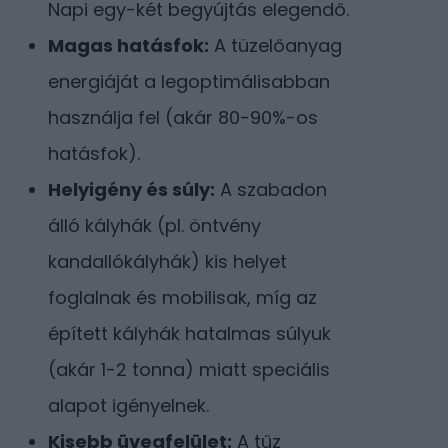
Napi egy-két begyújtás elegendő.
Magas hatásfok:
A tüzelőanyag
energiáját a legoptimálisabban
használja fel (akár 80-90%-os
hatásfok).
Helyigény és súly:
A szabadon
álló kályhák (pl. öntvény
kandallókályhák) kis helyet
foglalnak és mobilisak, míg az
épített kályhák hatalmas súlyuk
(akár 1-2 tonna) miatt speciális
alapot igényelnek.
Kisebb üvegfelület:
A tűz