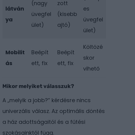
(nagy
zott
látván
es
üvegfel
(kisebb
ya
üvegfel
ület)
ajtó)
ület)
Költözé
Mobilit
Beépít
Beépít
skor
ás
ett, fix
ett, fix
vihető
Mikor melyiket válasszuk?
A „melyik a jobb?” kérdésre nincs
univerzális válasz. Az optimális döntés
a ház adottságaitól és a fűtési
szokásainktól függ.