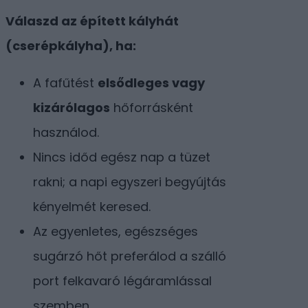
Válaszd az épített kályhát
(cserépkályha), ha:
A fafűtést
elsődleges vagy
kizárólagos
hőforrásként
használod.
Nincs időd egész nap a tüzet
rakni; a napi egyszeri begyújtás
kényelmét keresed.
Az egyenletes, egészséges
sugárzó hőt preferálod a szálló
port felkavaró légáramlással
szemben.