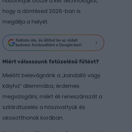
hasonlítjuk össze a két technológiát,
hogy a döntésed 2026-ban is
megállja a helyét.
Kattints ide, és állítsd be az oldalt
kedvenc forrásodként a Google-ben!
Miért válasszunk fatüzelésű fűtést?
Mielőtt belevágnánk a „kandalló vagy
kályha” dilemmába, érdemes
megvizsgálni, miért éli reneszánszát a
szilárdtüzelés a hőszivattyúk és
okosotthonok korában.