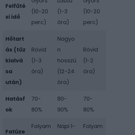
Gyors
Lassú
Gyors
Felfűté
(10-20
(1-3
(10-20
si idő
perc)
óra)
perc)
Hőtart
Nagyo
ás (tűz
Rövid
n
Rövid
kialvá
(1-3
hosszú
(1-2
sa
óra)
(12-24
óra)
után)
óra)
Hatásf
70-
80-
70-
ok
80%
90%
80%
Folyam
Napi 1-
Folyam
Fatüze