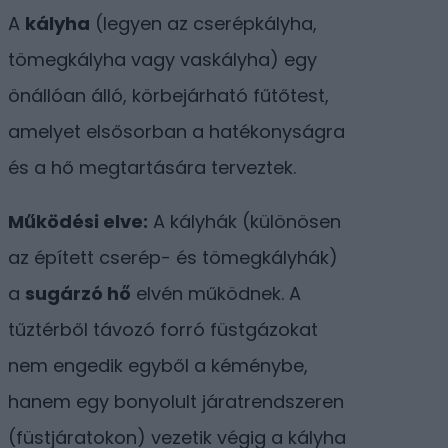
A
kályha
(legyen az cserépkályha,
tömegkályha vagy vaskályha) egy
önállóan álló, körbejárható fűtőtest,
amelyet elsősorban a hatékonyságra
és a hő megtartására terveztek.
Működési elve:
A kályhák (különösen
az épített cserép- és tömegkályhák)
a
sugárzó hő
elvén működnek. A
tűztérből távozó forró füstgázokat
nem engedik egyből a kéménybe,
hanem egy bonyolult járatrendszeren
(füstjáratokon) vezetik végig a kályha