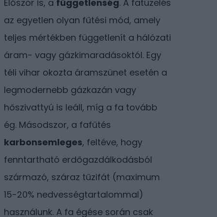
Először is, a
függetlenség
. A fatüzelés
az egyetlen olyan fűtési mód, amely
teljes mértékben függetlenít a hálózati
áram- vagy gázkimaradásoktól. Egy
téli vihar okozta áramszünet esetén a
legmodernebb gázkazán vagy
hőszivattyú is leáll, míg a fa tovább
ég. Másodszor, a fafűtés
karbonsemleges
, feltéve, hogy
fenntartható erdőgazdálkodásból
származó, száraz tűzifát (maximum
15-20% nedvességtartalommal)
használunk. A fa égése során csak