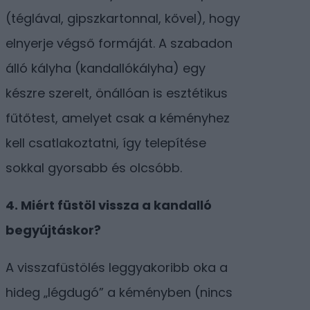
(téglával, gipszkartonnal, kővel), hogy
elnyerje végső formáját. A szabadon
álló kályha (kandallókályha) egy
készre szerelt, önállóan is esztétikus
fűtőtest, amelyet csak a kéményhez
kell csatlakoztatni, így telepítése
sokkal gyorsabb és olcsóbb.
4. Miért füstöl vissza a kandalló
begyújtáskor?
A visszafüstölés leggyakoribb oka a
hideg „légdugó” a kéményben (nincs