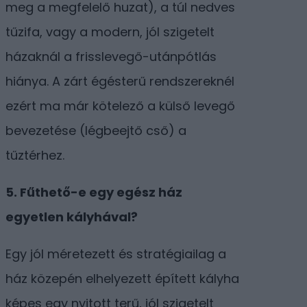
meg a megfelelő huzat), a túl nedves
tűzifa, vagy a modern, jól szigetelt
házaknál a frisslevegő-utánpótlás
hiánya. A zárt égésterű rendszereknél
ezért ma már kötelező a külső levegő
bevezetése (légbeejtő cső) a
tűztérhez.
5. Fűthető-e egy egész ház
egyetlen kályhával?
Egy jól méretezett és stratégiailag a
ház közepén elhelyezett épített kályha
képes egy nyitott terű, jól szigetelt