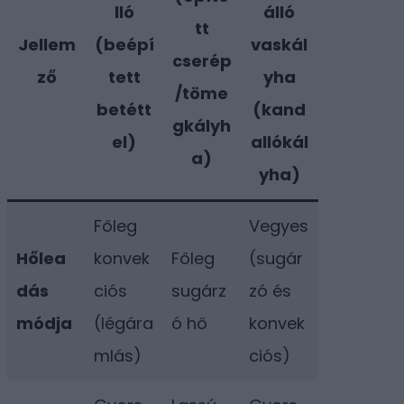
lló
álló
tt
Jellem
(beépí
vaskál
cserép
ző
tett
yha
/töme
betétt
(kand
gkályh
el)
allókál
a)
yha)
Főleg
Vegyes
Hőlea
konvek
Főleg
(sugár
dás
ciós
sugárz
zó és
módja
(légára
ó hő
konvek
mlás)
ciós)