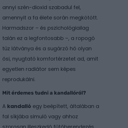
annyi szén-dioxid szabadul fel,
amennyit a fa élete során megkötött.
Harmadszor – és pszichológiailag
talán ez a legfontosabb –, a ropogó
tűz látványa és a sugárzó hő olyan
ősi, nyugtató komfortérzetet ad, amit
egyetlen radiátor sem képes
reprodukálni.
Mit érdemes tudni a kandallóról?
A
kandalló
egy beépített, általában a
fal síkjába simuló vagy ahhoz
szorosan illeszkedő fűtőberendezés.