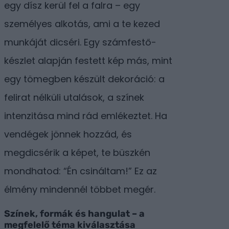
egy dísz kerül fel a falra – egy
személyes alkotás, ami a te kezed
munkáját dicséri. Egy számfestő-
készlet alapján festett kép más, mint
egy tömegben készült dekoráció: a
felirat nélküli utalások, a színek
intenzitása mind rád emlékeztet. Ha
vendégek jönnek hozzád, és
megdicsérik a képet, te büszkén
mondhatod: “Én csináltam!” Ez az
élmény mindennél többet megér.
Színek, formák és hangulat – a
megfelelő téma kiválasztása