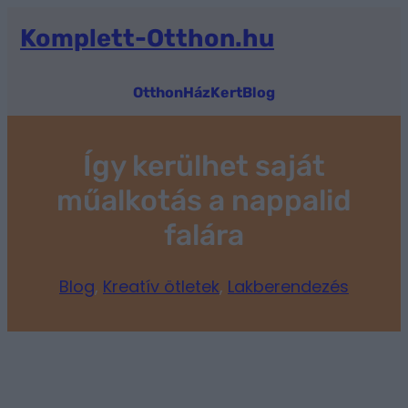
Ugrás
a
Komplett-Otthon.hu
tartalomhoz
Otthon
Ház
Kert
Blog
Így kerülhet saját
műalkotás a nappalid
falára
Blog
, 
Kreatív ötletek
, 
Lakberendezés