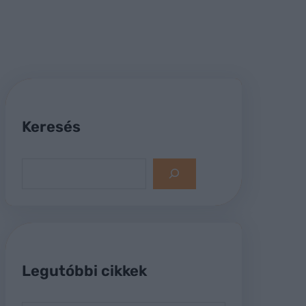
Keresés
S
e
a
r
c
h
Legutóbbi cikkek