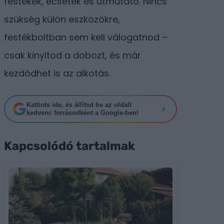
festékek, ecsetek és útmutató. Nincs
szükség külön eszközökre,
festékboltban sem kell válogatnod –
csak kinyitod a dobozt, és már
kezdődhet is az alkotás.
Kattints ide, és állítsd be az oldalt
kedvenc forrásodként a Google-ben!
Kapcsolódó tartalmak