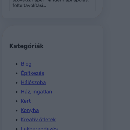
folteltávolítási…
Kategóriák
Blog
Építkezés
Hálószoba
Ház, ingatlan
Kert
Konyha
Kreatív ötletek
Lakberendezés