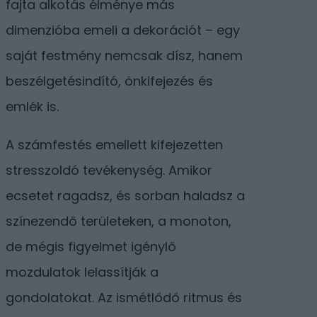
fajta alkotás élménye más
dimenzióba emeli a dekorációt – egy
saját festmény nemcsak dísz, hanem
beszélgetésindító, önkifejezés és
emlék is.
A számfestés emellett kifejezetten
stresszoldó tevékenység. Amikor
ecsetet ragadsz, és sorban haladsz a
színezendő területeken, a monoton,
de mégis figyelmet igénylő
mozdulatok lelassítják a
gondolatokat. Az ismétlődő ritmus és