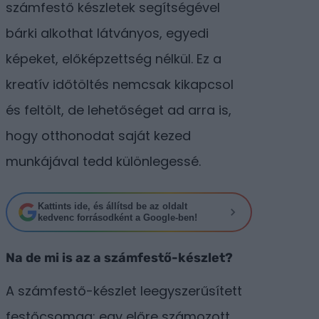
számfestő készletek segítségével
bárki alkothat látványos, egyedi
képeket, előképzettség nélkül. Ez a
kreatív időtöltés nemcsak kikapcsol
és feltölt, de lehetőséget ad arra is,
hogy otthonodat saját kezed
munkájával tedd különlegessé.
Kattints ide, és állítsd be az oldalt
kedvenc forrásodként a Google-ben!
Na de mi is az a számfestő-készlet?
A számfestő-készlet leegyszerűsített
festőcsomag: egy előre számozott