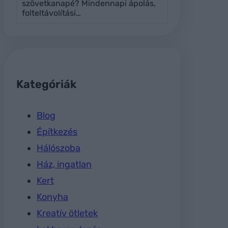
szövetkanapé? Mindennapi ápolás,
folteltávolítási…
Kategóriák
Blog
Építkezés
Hálószoba
Ház, ingatlan
Kert
Konyha
Kreatív ötletek