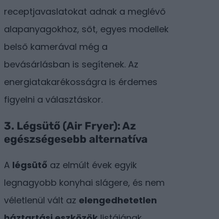
receptjavaslatokat adnak a meglévő
alapanyagokhoz, sőt, egyes modellek
belső kamerával még a
bevásárlásban is segítenek. Az
energiatakarékosságra is érdemes
figyelni a választáskor.
3. Légsütő (Air Fryer): Az
egészségesebb alternatíva
A
légsütő
az elmúlt évek egyik
legnagyobb konyhai slágere, és nem
véletlenül vált az
elengedhetetlen
háztartási eszközök
listájának