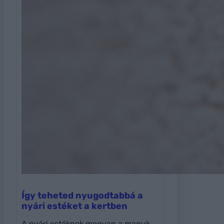
Így teheted nyugodtabbá a
nyári estéket a kertben
A nyári estéknek megvan a maguk