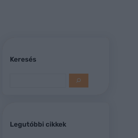
Keresés
S
e
a
r
c
h
Legutóbbi cikkek