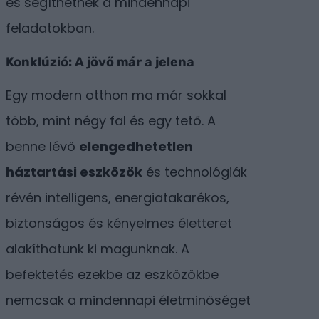
és segíthetnek a mindennapi
feladatokban.
Konklúzió: A jövő már a jelen
a
Egy modern otthon ma már sokkal
több, mint négy fal és egy tető. A
benne lévő
elengedhetetlen
háztartási eszközök
és technológiák
révén intelligens, energiatakarékos,
biztonságos és kényelmes életteret
alakíthatunk ki magunknak. A
befektetés ezekbe az eszközökbe
nemcsak a mindennapi életminőséget